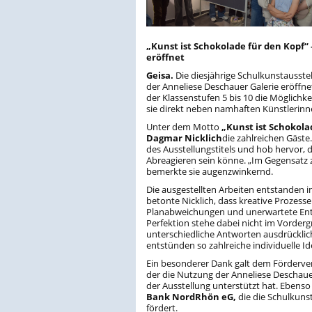
„
Kunst ist Schokolade für den Kopf“
eröffnet
Geisa.
Die diesjährige Schulkunstausste
der Anneliese Deschauer Galerie eröffn
der Klassenstufen 5 bis 10 die Möglichk
sie direkt neben namhaften Künstlerinn
Unter dem Motto
„Kunst ist Schokola
Dagmar Nicklich
die zahlreichen Gäste
des Ausstellungstitels und hob hervor, d
Abreagieren sein könne. „Im Gegensatz z
bemerkte sie augenzwinkernd.
Die ausgestellten Arbeiten entstanden 
betonte Nicklich, dass kreative Prozess
Planabweichungen und unerwartete Entw
Perfektion stehe dabei nicht im Vorderg
unterschiedliche Antworten ausdrückli
entstünden so zahlreiche individuelle I
Ein besonderer Dank galt dem Förderve
der die Nutzung der Anneliese Deschaue
der Ausstellung unterstützt hat. Ebenso
Bank NordRhön eG
,
die die Schulkunst
fördert.