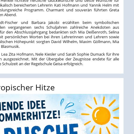
 Henkel richtete herzliche Glückwünsche und beste Wünsche für
ikalisch bereicherten Lehrerin Kati Hofmann und Yannik Helm mit
hslungsreiche Programm. Charmant und souverän führten Greta
en Abend.
rdt-Fischer und Barbara Jakobi erzählten beim symbolischen
n vergangenen sechs Schuljahren zahlreiche Anekdoten aus
 für den Abschlussjahrgang bedankten sich Mia Deißenroth, Selina
 persönlichen Worten bei ihren Lehrerinnen und Lehrern sowie
ikalischen Höhepunkt sorgten David Wilhelm, Maxim Göllmann, Mia
 Blasmusik.
 Lea Zita Hofmann, Nele Kiesler und Sarah Sophie Dumack für ihre
n ausgezeichnet. Mit der Übergabe der Zeugnisse endete für alle
Schulzeit an der Regelschule Geisa erfolgreich.
opischer Hitze