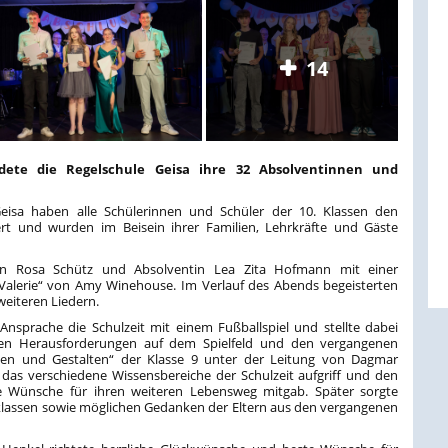
14
edete die Regelschule Geisa ihre 32 Absolventinnen und
Geisa haben alle Schülerinnen und Schüler der 10. Klassen den
iert und wurden im Beisein ihrer Familien, Lehrkräfte und Gäste
ten Rosa Schütz und Absolventin Lea Zita Hofmann mit einer
„Valerie“ von Amy Winehouse. Im Verlauf des Abends begeisterten
weiteren Liedern.
r Ansprache die Schulzeit mit einem Fußballspiel und stellte dabei
 den Herausforderungen auf dem Spielfeld und den vergangenen
llen und Gestalten“ der Klasse 9 unter der Leitung von Dagmar
l, das verschiedene Wissensbereiche der Schulzeit aufgriff und den
 Wünsche für ihren weiteren Lebensweg mitgab. Später sorgte
sklassen sowie möglichen Gedanken der Eltern aus den vergangenen