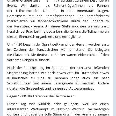
unserer Gruppe, zusammen mit Frau Güth, zu einem besonderen
Event. Wir durften als Fahnenträger/innen die Fahnen
der teilnehmenden Nationen in den Innenraum tragen.
Gemeinsam mit den Kampfrichterinnen und Kampfrichtern
marschierten wir fahnenschwenkend durch den Innenraum
der Rennsteig - Arena. An dieser Stelle möchten wir uns ganz
herzlich bei Frau Leining bedanken, die für uns die Teilnahme an
diesem Einmarsch organisierte und ermöglichte.
Um 14.20 begann der Sprintwettkampf der Herren, welcher ganz
im Zeichen der französischen Männer stand. Sie belegten
die Plätze 1-3. Die deutschen Starter waren leider nicht auf den
vorderen Rängen zu finden.
Nach der Entscheidung im Sprint und der sich anschließenden
Siegerehrung hatten wir noch etwas Zeit, im Hüttendorf etwas
Kulinarisches zu uns zu nehmen oder auch ein paar
Schießübungen mit einem Lasergewehr zu machen. Andere
nutzten die Gelegenheit und gingen auf Autogrammjagd
Gegen 17.00 Uhr traten wir die Heimreise an.
Dieser Tag war wirklich sehr gelungen, weil wir einen
interessanten Wettkampf im Biathlon Weltcup live verfolgen
durften und dabei die tolle Stimmung in der Arena aufsaugen