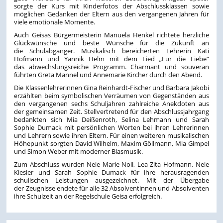
sorgte der Kurs mit Kinderfotos der Abschlussklassen sowie
möglichen Gedanken der Eltern aus den vergangenen Jahren für
viele emotionale Momente.
Auch Geisas Bürgermeisterin Manuela Henkel richtete herzliche
Glückwünsche und beste Wünsche für die Zukunft an
die Schulabgänger. Musikalisch bereicherten Lehrerin Kati
Hofmann und Yannik Helm mit dem Lied „Für die Liebe“
das abwechslungsreiche Programm. Charmant und souverän
führten Greta Mannel und Annemarie Kircher durch den Abend.
Die Klassenlehrerinnen Gina Reinhardt-Fischer und Barbara Jakobi
erzählten beim symbolischen Verräumen von Gegenständen aus
den vergangenen sechs Schuljahren zahlreiche Anekdoten aus
der gemeinsamen Zeit. Stellvertretend für den Abschlussjahrgang
bedankten sich Mia Deißenroth, Selina Lehmann und Sarah
Sophie Dumack mit persönlichen Worten bei ihren Lehrerinnen
und Lehrern sowie ihren Eltern. Für einen weiteren musikalischen
Höhepunkt sorgten David Wilhelm, Maxim Göllmann, Mia Gimpel
und Simon Weber mit moderner Blasmusik.
Zum Abschluss wurden Nele Marie Noll, Lea Zita Hofmann, Nele
Kiesler und Sarah Sophie Dumack für ihre herausragenden
schulischen Leistungen ausgezeichnet. Mit der Übergabe
der Zeugnisse endete für alle 32 Absolventinnen und Absolventen
ihre Schulzeit an der Regelschule Geisa erfolgreich.