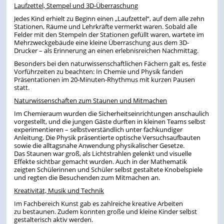
Laufzettel, Stempel und 3D-Überraschung
Jedes Kind erhielt zu Beginn einen „Laufzettel“, auf dem alle zehn
Stationen, Räume und Lehrkräfte vermerkt waren. Sobald alle
Felder mit den Stempeln der Stationen gefüllt waren, wartete im
Mehrzweckgebäude eine kleine Überraschung aus dem 3D-
Drucker – als Erinnerung an einen erlebnisreichen Nachmittag.
Besonders bei den naturwissenschaftlichen Fächern galt es, feste
Vorführzeiten zu beachten: In Chemie und Physik fanden
Präsentationen im 20-Minuten-Rhythmus mit kurzen Pausen
statt.
Naturwissenschaften zum Staunen und Mitmachen
Im Chemieraum wurden die Sicherheitseinrichtungen anschaulich
vorgestellt, und die jungen Gäste durften in kleinen Teams selbst
experimentieren – selbstverständlich unter fachkundiger
Anleitung. Die Physik präsentierte optische Versuchsaufbauten
sowie die alltagsnahe Anwendung physikalischer Gesetze.
Das Staunen war groß, als Lichtstrahlen gelenkt und visuelle
Effekte sichtbar gemacht wurden. Auch in der Mathematik
zeigten Schülerinnen und Schüler selbst gestaltete Knobelspiele
und regten die Besuchenden zum Mitmachen an.
Kreativität, Musik und Technik
Im Fachbereich Kunst gab es zahlreiche kreative Arbeiten
zu bestaunen. Zudem konnten große und kleine Kinder selbst
gestalterisch aktiv werden.