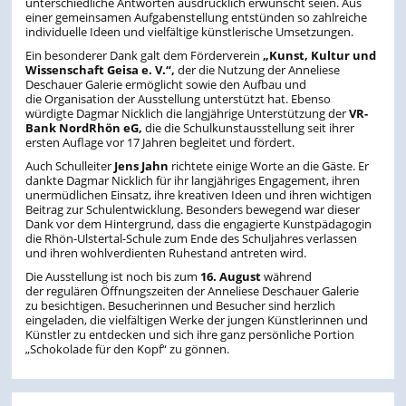
unterschiedliche Antworten ausdrücklich erwünscht seien. Aus
einer gemeinsamen Aufgabenstellung entstünden so zahlreiche
individuelle Ideen und vielfältige künstlerische Umsetzungen.
Ein besonderer Dank galt dem Förderverein
„Kunst, Kultur und
Wissenschaft Geisa e. V.“
,
der die Nutzung der Anneliese
Deschauer Galerie ermöglicht sowie den Aufbau und
die Organisation der Ausstellung unterstützt hat. Ebenso
würdigte Dagmar Nicklich die langjährige Unterstützung der
VR-
Bank NordRhön eG
,
die die Schulkunstausstellung seit ihrer
ersten Auflage vor 17 Jahren begleitet und fördert.
Auch Schulleiter
Jens Jahn
richtete einige Worte an die Gäste. Er
dankte Dagmar Nicklich für ihr langjähriges Engagement, ihren
unermüdlichen Einsatz, ihre kreativen Ideen und ihren wichtigen
Beitrag zur Schulentwicklung. Besonders bewegend war dieser
Dank vor dem Hintergrund, dass die engagierte Kunstpädagogin
die Rhön-Ulstertal-Schule zum Ende des Schuljahres verlassen
und ihren wohlverdienten Ruhestand antreten wird.
Die Ausstellung ist noch bis zum
16. August
während
der regulären Öffnungszeiten der Anneliese Deschauer Galerie
zu besichtigen. Besucherinnen und Besucher sind herzlich
eingeladen, die vielfältigen Werke der jungen Künstlerinnen und
Künstler zu entdecken und sich ihre ganz persönliche Portion
„Schokolade für den Kopf“ zu gönnen.