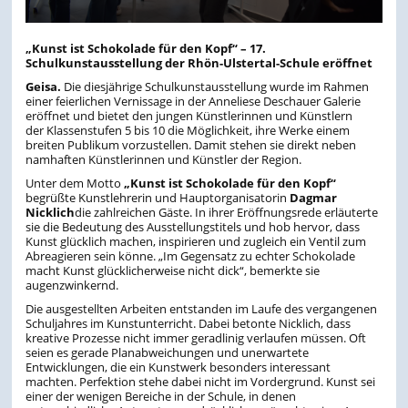
„
Kunst ist Schokolade für den Kopf“ – 17.
Schulkunstausstellung der Rhön-Ulstertal-Schule eröffnet
Geisa.
Die diesjährige Schulkunstausstellung wurde im Rahmen
einer feierlichen Vernissage in der Anneliese Deschauer Galerie
eröffnet und bietet den jungen Künstlerinnen und Künstlern
der Klassenstufen 5 bis 10 die Möglichkeit, ihre Werke einem
breiten Publikum vorzustellen. Damit stehen sie direkt neben
namhaften Künstlerinnen und Künstler der Region.
Unter dem Motto
„Kunst ist Schokolade für den Kopf“
begrüßte Kunstlehrerin und Hauptorganisatorin
Dagmar
Nicklich
die zahlreichen Gäste. In ihrer Eröffnungsrede erläuterte
sie die Bedeutung des Ausstellungstitels und hob hervor, dass
Kunst glücklich machen, inspirieren und zugleich ein Ventil zum
Abreagieren sein könne. „Im Gegensatz zu echter Schokolade
macht Kunst glücklicherweise nicht dick“, bemerkte sie
augenzwinkernd.
Die ausgestellten Arbeiten entstanden im Laufe des vergangenen
Schuljahres im Kunstunterricht. Dabei betonte Nicklich, dass
kreative Prozesse nicht immer geradlinig verlaufen müssen. Oft
seien es gerade Planabweichungen und unerwartete
Entwicklungen, die ein Kunstwerk besonders interessant
machten. Perfektion stehe dabei nicht im Vordergrund. Kunst sei
einer der wenigen Bereiche in der Schule, in denen